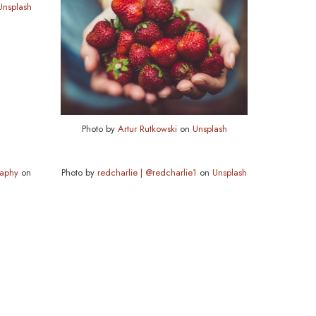
Unsplash
Photo by
Artur Rutkowski
on
Unsplash
raphy
on
Photo by
redcharlie | @redcharlie1
on
Unsplash