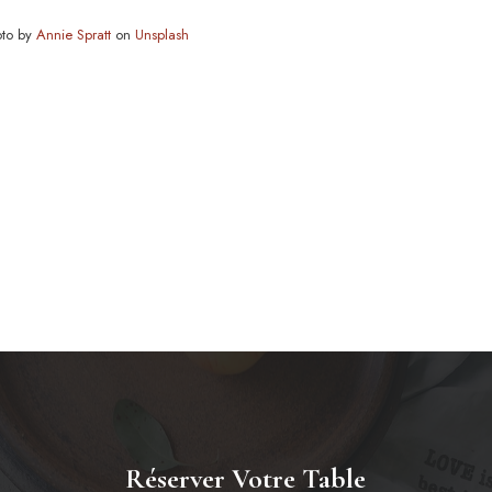
oto by
Annie Spratt
on
Unsplash
Réserver Votre Table