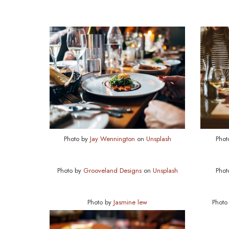
Photo by
Jay Wennington
on
Unsplash
Phot
Photo by
Grooveland Designs
on
Unsplash
Phot
Photo by
Jasmine lew
Photo