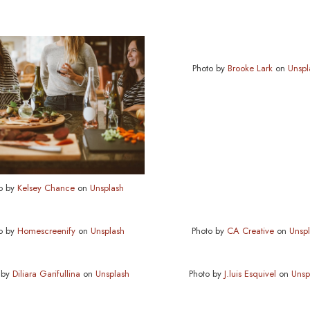
Photo by
Brooke Lark
on
Unspl
o by
Kelsey Chance
on
Unsplash
o by
Homescreenify
on
Unsplash
Photo by
CA Creative
on
Unsp
 by
Diliara Garifullina
on
Unsplash
Photo by
J.luis Esquivel
on
Unsp