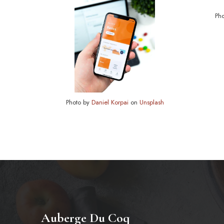
Ph
Photo by
Daniel Korpai
on
Unsplash
Auberge Du Coq